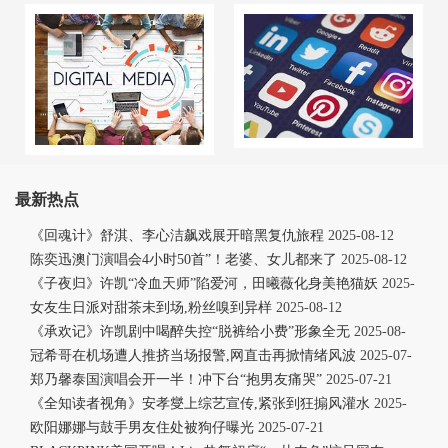
最新热点
《回魂计》舒淇、李心洁飙戏展开暗黑复仇旅程
2025-08-12
陈奕迅澳门演唱会4小时50首”！老婆、女儿都来了
2025-08-12
《子夜归》许凯“冷血天师”陷爱河，田曦薇化身美艳猫妖
2025-
08-12
女友生日派对甜茶未到场,粉丝嗅到异样
2025-08-12
《承欢记》许凯剧中喝醉失控“脱裤给小费”形象全无
2025-08-
12
冠希哥在机场遭人推挤当场报警,网直击再掀情绪风波
2025-07-
21
郑乃馨泰国演唱会开一半！冲下台“抱男友痛哭”
2025-07-21
《全知读者视角》安孝燮上综艺宣传,紧张到狂搧风灌水
2025-
07-21
欧阳娜娜与鼓手男友住处被狗仔曝光
2025-07-21