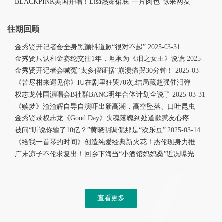
BLACKPINK美国开唱！Lisa热舞裙底“一片肉色”惊呆网友
2025-07-21
往期回顾
金秀贤开记者会全身黑颤抖道歉“很对不起”
2025-03-31
金秀贤只认和金赛纶交往1年，坦承为《泪之女王》说谎
2025-
03-31
金秀贤开记者会喊冤“太多假证据”崩溃痛哭30分钟！
2025-03-
31
《苦尽柑来遇见你》IU在剧里狂哭70次,结局藏超强催泪弹
2025-03-31
权志龙韩国演唱会B社群BANG明年合体计划全说了
2025-03-31
《赎梦》渣渣辉自导自演吓出新高潮，高空坠落、口吐昆虫
2025-03-14
金秀贤录权志龙《Good Day》失魂落魄到处道歉惹友心疼
2025-03-14
被问“听说你输了10亿？”黄晓明调侃那是“欢乐豆”
2025-03-14
《给我一首琴的时间》创造纯爱经典新火花！杰伦现身力推
2025-03-14
广末凉子不伦求复出！回乡下海当“小酒馆妈妈桑”近况曝光
2025-03-14
查看更多