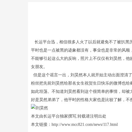
长运平台迅，相信很多人火了以后就避免不了被扒黑历
平时也是一点被黑的迹象都没有，事业也是非常的风顺
不能够引起这么大的反响，照片上不仅仅有刘昊然，他
女朋友。
但是这个谣言一出，刘昊然本人就开始主动出面澄清了
粉丝把先前刘昊然给那名女生祝贺生日快乐的微博也给
如此坦荡。不知道刘昊然看到这个很简单的事情，却被
好是昊然弟弟了，他平时的性格大家也是比较了解，不
本文由长运平台独家撰写,转载请注明出处
本文链接：http://www.mcc821.com/news/117.html