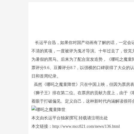
长运平台迅，如果你对国产动画有了解的话，一定会记
不清的奖项，一度被评为鬼才导演。十年过去了，饺克
为暑假的黑马。后来为了配合宣发造势，《哪吒之魔童降
票评分9.6、豆瓣评分8.7，以强横的口碑获得了大众
日和首周纪录。
虽然《哪吒之魔童降世》只在中国上映，但因为票房表现
《狮子王》排在第二位。在票房的贡献力度上，由于《哪
着眼于打破偏见、定义自己，这种新时代内涵解读很符
本文由长运平台独家撰写,转载请注明出处
本文链接：http://www.mcc821.com/news/136.html