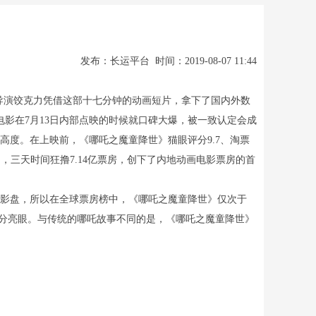
发布：长运平台 时间：2019-08-07 11:44
导演饺克力凭借这部十七分钟的动画短片，拿下了国内外数
影在7月13日内部点映的时候就口碑大爆，被一致认定会成
高度。在上映前，《哪吒之魔童降世》猫眼评分9.7、淘票
，三天时间狂撸7.14亿票房，创下了内地动画电影票房的首
假电影盘，所以在全球票房榜中，《哪吒之魔童降世》仅次于
十分亮眼。与传统的哪吒故事不同的是，《哪吒之魔童降世》