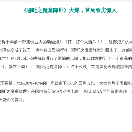
《哪吒之魔童降世》大爆，首周票房惊人
得十年前一部震惊业内的动画短片《打，打个大西瓜！》。这部短片的
力现在变成了饺子，他带着自己的新作《哪吒之魔童降世》回来了。这部电
世》在7月26日公映前就进行了两周的点映，把口碑发酵到了一个很高的
的认可。就在上周五，《哪吒之魔童降世》终于公映，首周票房表现震惊业内
强横，凭借30%-40%的排片就拿下70%的票房占比，大大带热了暑
吒之魔童降世》是国内首部IMAX动画电影，所以IMAX屏的票房表现
合观众的胃口。