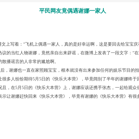
平民网友竟偶遇谢娜一家人
文上写着：“飞机上偶遇一家人，真的是好幸运啊，这是要回去给宝宝庆
热议的当红人物谢娜，竟然亲自出来辟谣，在微博上发表了一段文字：“在
的散播谣言的人非常的尴尬啊。
后，谢娜也一直在家照顾宝宝，根本就没有出来参加任何的娱乐节目的拍
让很多人纷纷期待5月5日的《快乐大本营》，毕竟阔别了半年的谢娜终
况且，在5月5日的《快乐大本营》上，谢娜应该还携手张杰，一起给观众
表示让谢娜赶快回来《快乐大本营》，毕竟有谢娜的《快乐大本营》有很