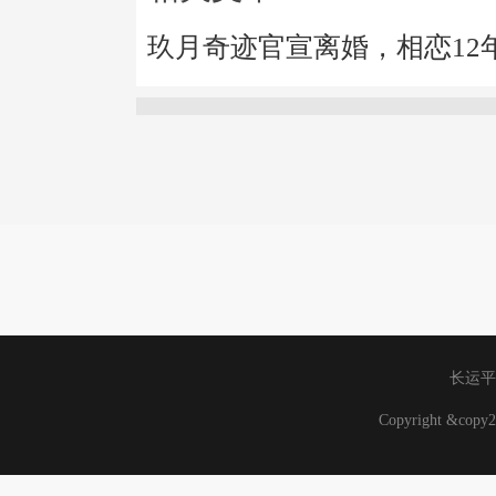
玖月奇迹官宣离婚，相恋12
长运平
Copyright &co