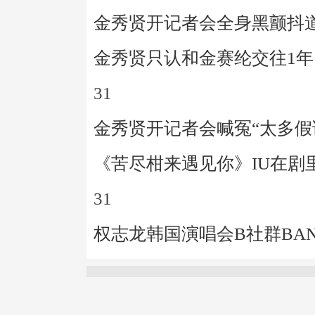
金秀贤开记者会全身黑颤抖道
金秀贤只认和金赛纶交往1
31
金秀贤开记者会喊冤“太多假
《苦尽柑来遇见你》IU在剧
31
权志龙韩国演唱会B社群BA