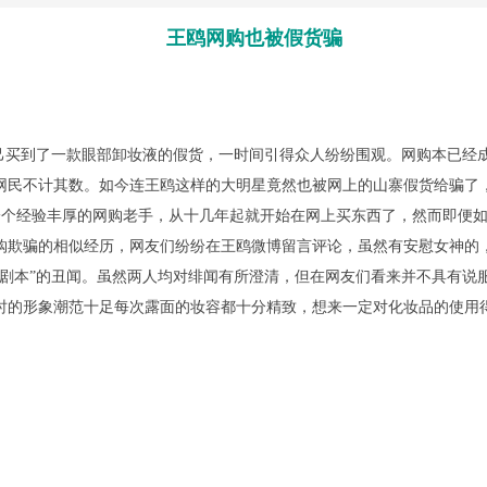
王鸥网购也被假货骗
买到了一款眼部卸妆液的假货，一时间引得众人纷纷围观。网购本已经
网民不计其数。如今连王鸥这样的大明星竟然也被网上的山寨假货给骗了
个经验丰厚的网购老手，从十几年起就开始在网上买东西了，然而即便如
购欺骗的相似经历，网友们纷纷在王鸥微博留言评论，虽然有安慰女神的，
光剧本”的丑闻。虽然两人均对绯闻有所澄清，但在网友们看来并不具有说
平时的形象潮范十足每次露面的妆容都十分精致，想来一定对化妆品的使用