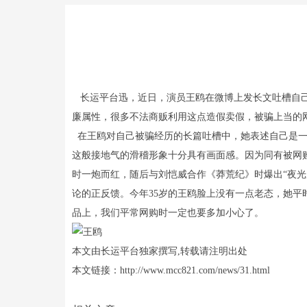
长运平台迅，近日，演员王鸥在微博上发长文吐槽自己
廉属性，很多不法商贩利用这点造假卖假，被骗上当的
在王鸥对自己被骗经历的长篇吐槽中，她表述自己是一
这般接地气的滑稽形象十分具有画面感。因为同有被网
时一炮而红，随后与刘恺威合作《莽荒纪》时爆出“夜
论的正反馈。今年35岁的王鸥脸上没有一点老态，她
品上，我们平常网购时一定也要多加小心了。
本文由长运平台独家撰写,转载请注明出处
本文链接：http://www.mcc821.com/news/31.html