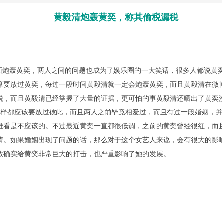
黄毅清炮轰黄奕，称其偷税漏税
炮轰黄奕，两人之间的问题也成为了娱乐圈的一大笑话，很多人都说黄
算要放过黄奕，每过一段时间黄毅清就一定会炮轰黄奕，而且黄毅清在微
税，而且黄毅清已经掌握了大量的证据，更可怕的事黄毅清还晒出了黄奕
都应该要放过彼此，而且两人之前毕竟相爱过，而且有过一段婚姻，并
难看是不应该的。不过最近黄奕一直都很低调，之前的黄奕曾经很红，而
情。如果婚姻出现了问题的话，那么对于这个女艺人来说，会有很大的影
败确实给黄奕非常巨大的打击，也严重影响了她的发展。