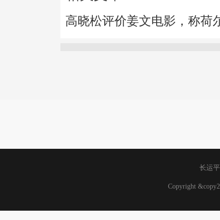
高晓松评价姜文电影，称荷
长运平
Copyright &co