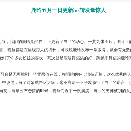
鹿晗五月一日更新ins转发量惊人
节，我们的鹿晗竟然在ins上更新了自己的动态。一共九张图片，图片上
现在，粉丝都是在呈现惊人的增长，可以说鹿晗发布一条微博，就会有无数
受到了许多女粉丝的喜欢，其次就是鹿晗舞蹈跳的好，跳起来舞蹈的鹿晗
可真是无可挑剔，毕竟颜值在线，舞蹈跳的好，演技还棒，这么优秀的人
目中说过，有了对象就告诉大家，这不鹿晗一下子就履行了自己的诺言，
 当初，鹿晗公布恋情的时候，粉丝们近乎一度崩溃，自己的男神被别的女