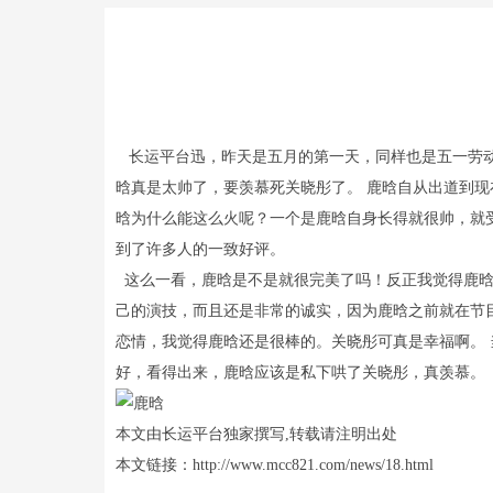
长运平台迅，昨天是五月的第一天，同样也是五一劳动
晗真是太帅了，要羡慕死关晓彤了。 鹿晗自从出道到
晗为什么能这么火呢？一个是鹿晗自身长得就很帅，就
到了许多人的一致好评。
这么一看，鹿晗是不是就很完美了吗！反正我觉得鹿晗
己的演技，而且还是非常的诚实，因为鹿晗之前就在节
恋情，我觉得鹿晗还是很棒的。关晓彤可真是幸福啊。
好，看得出来，鹿晗应该是私下哄了关晓彤，真羡慕。
本文由长运平台独家撰写,转载请注明出处
本文链接：http://www.mcc821.com/news/18.html