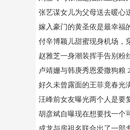
张艺谋女儿为父母送去暖心
嫁入豪门的黄圣依是最幸福
付辛博颖儿甜蜜现身机场，
赵雅芝一身潮装挥手告别粉
卢靖姗与韩庚秀恩爱撒狗粮
好久未曾露面的王菲竟春光
汪峰前女友曝光两个人是要
胡彦斌自曝现在想要找一个
成龙与房祖名联合出了一部