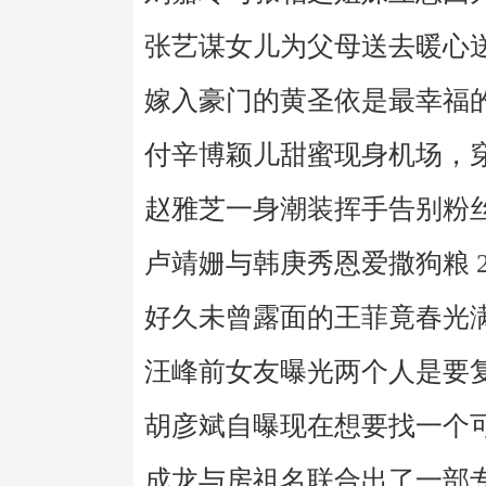
张艺谋女儿为父母送去暖心
嫁入豪门的黄圣依是最幸福
付辛博颖儿甜蜜现身机场，
赵雅芝一身潮装挥手告别粉
卢靖姗与韩庚秀恩爱撒狗粮
好久未曾露面的王菲竟春光
汪峰前女友曝光两个人是要
胡彦斌自曝现在想要找一个
成龙与房祖名联合出了一部